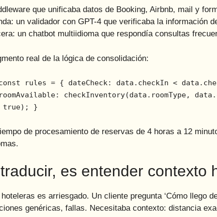
ddleware que unificaba datos de Booking, Airbnb, mail y fo
a: un validador con GPT-4 que verificaba la información de
cera: un chatbot multiidioma que respondía consultas frecu
agmento real de la lógica de consolidación:
const rules = { dateCheck: data.checkIn < data.che
roomAvailable: checkInventory(data.roomType, data.
 true); }
l tiempo de procesamiento de reservas de 4 horas a 12 minut
iomas.
 traducir, es entender contexto 
 hoteleras es arriesgado. Un cliente pregunta ‘Cómo llego de
ciones genéricas, fallas. Necesitaba contexto: distancia exa