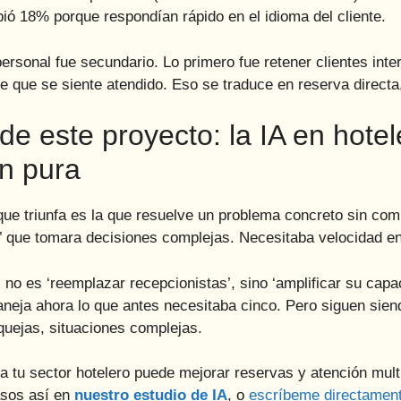
ió 18% porque respondían rápido en el idioma del cliente.
ersonal fue secundario. Lo primero fue retener clientes inte
te que se siente atendido. Eso se traduce en reserva direct
e este proyecto: la IA en hotel
on pura
ue triunfa es la que resuelve un problema concreto sin comp
te’ que tomara decisiones complejas. Necesitaba velocidad e
es no es ‘reemplazar recepcionistas’, sino ‘amplificar su c
aneja ahora lo que antes necesitaba cinco. Pero siguen sie
uejas, situaciones complejas.
ra tu sector hotelero puede mejorar reservas y atención mult
asos así en
nuestro estudio de IA
, o
escríbeme directamen