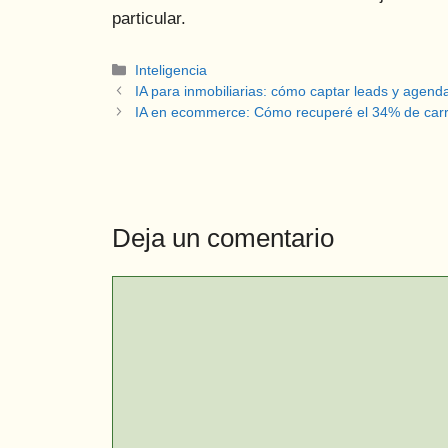
particular.
Categorías
Inteligencia
IA para inmobiliarias: cómo captar leads y agend
IA en ecommerce: Cómo recuperé el 34% de carr
Deja un comentario
Comentario